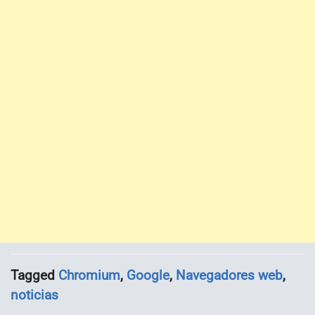
Tagged
Chromium
,
Google
,
Navegadores web
,
noticias