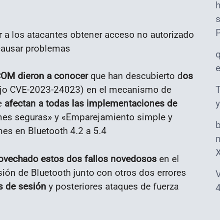
s
ir a los atacantes obtener acceso no autorizado
 causar problemas
COM dieron a conocer
que han descubierto d
os
ajo CVE-2023-24023) en el mecanismo de
T
e
afectan a todas las implementaciones de
y
es seguras» y «Emparejamiento simple y
es en Bluetooth 4.2 a 5.4
m
ovechado estos dos fallos novedosos
en el
ión de Bluetooth junto con otros dos errores
V
es de sesión
y posteriores ataques de fuerza
4