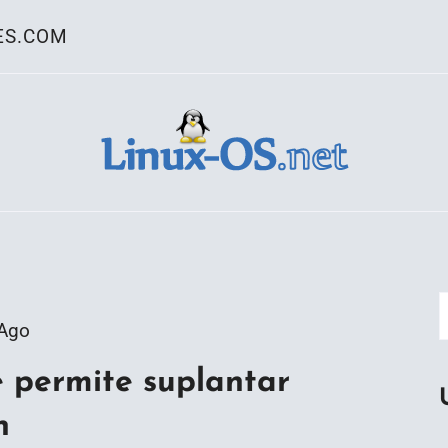
ES.COM
ativo Linux
 Ago
 permite suplantar
h