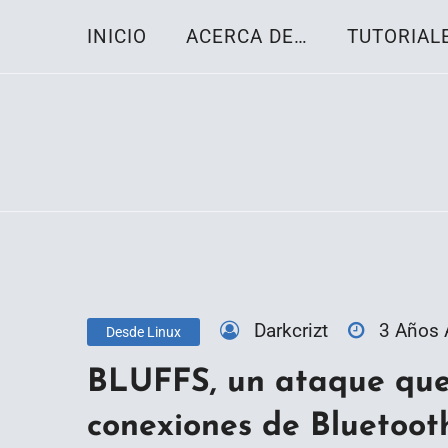
Skip
INICIO
ACERCA DE…
TUTORIAL
to
content
Toda la información sobre el sistema oper
Linux-OS.net
Darkcrizt
3 Años
Desde Linux
BLUFFS, un ataque que
conexiones de Bluetoot