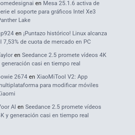
homedesignai
en
Mesa 25.1.6 activa de
erie el soporte para gráficos Intel Xe3
Panther Lake
qp924
en
¡Puntazo histórico! Linux alcanza
el 7,53% de cuota de mercado en PC
aylor
en
Seedance 2.5 promete vídeos 4K
 generación casi en tiempo real
bowie 2674
en
XiaoMiTool V2: App
ultiplataforma para modificar móviles
Xiaomi
oor AI
en
Seedance 2.5 promete vídeos
K y generación casi en tiempo real