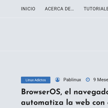
Skip
INICIO
ACERCA DE…
TUTORIAL
to
content
Toda la información sobre el sistema oper
Linux-OS.net
Pablinux
9 Mes
Linux Adictos
BrowserOS, el navegado
automatiza la web con e