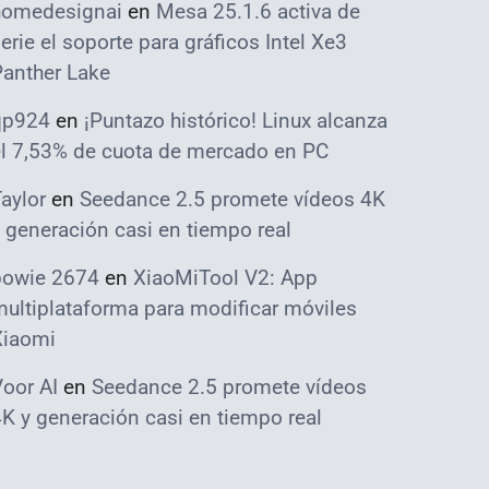
homedesignai
en
Mesa 25.1.6 activa de
erie el soporte para gráficos Intel Xe3
Panther Lake
qp924
en
¡Puntazo histórico! Linux alcanza
el 7,53% de cuota de mercado en PC
aylor
en
Seedance 2.5 promete vídeos 4K
 generación casi en tiempo real
bowie 2674
en
XiaoMiTool V2: App
ultiplataforma para modificar móviles
Xiaomi
oor AI
en
Seedance 2.5 promete vídeos
K y generación casi en tiempo real