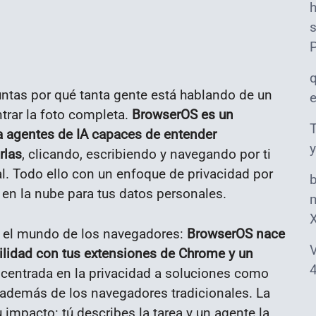
s
untas por qué tanta gente está hablando de un
trar la foto completa.
BrowserOS es un
T
a agentes de IA capaces de entender
y
rlas
, clicando, escribiendo y navegando por ti
al. Todo ello con un enfoque de privacidad por
 en la nube para tus datos personales.
m
n el mundo de los navegadores:
BrowserOS nace
V
lidad con tus extensiones de Chrome y un
4
 y centrada en la privacidad a soluciones como
, además de los navegadores tradicionales. La
u impacto: tú describes la tarea y un agente la