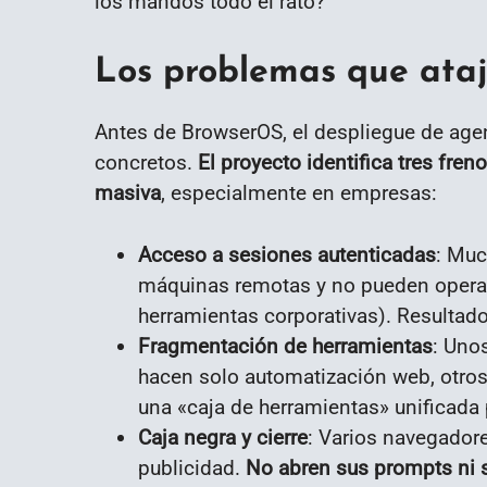
los mandos todo el rato?
Los problemas que ata
Antes de BrowserOS, el despliegue de agen
concretos.
El proyecto identifica tres fre
masiva
, especialmente en empresas:
Acceso a sesiones autenticadas
: Muc
máquinas remotas y no pueden operar 
herramientas corporativas). Resultado
Fragmentación de herramientas
: Uno
hacen solo automatización web, otro
una «caja de herramientas» unificada 
Caja negra y cierre
: Varios navegador
publicidad.
No abren sus prompts ni 