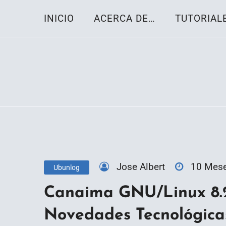
Skip
INICIO
ACERCA DE…
TUTORIAL
to
content
Toda la información sobre el sistema oper
Linux-OS.net
Jose Albert
10 Mes
Ubunlog
Canaima GNU/Linux 8.
Novedades Tecnológicas