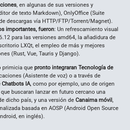
aciones
, en algunas de sus versiones y
ditor de texto Markdown), OnlyOffice (Suite
r de descargas vía HTTP/FTP/Torrent/Magnet).
os importantes, fueron
: U
n refrescamiento visual
6.12 para las versiones amd64, la añadidura de
scritorio LXQt, el empleo de más y mejores
nes (Rust, Vue, Tauris y Django).
 primicia que
pronto integraran Tecnología de
caciones (Asistente de voz) o a través de
 Chatbots IA
, como por ejemplo, uno de origen
, que buscaran lanzar en futuro cercano una
e dicho país, y una versión de
Canaima móvil
,
onalizada basada en AOSP (
Android Open Source
ndroid, en inglés
).