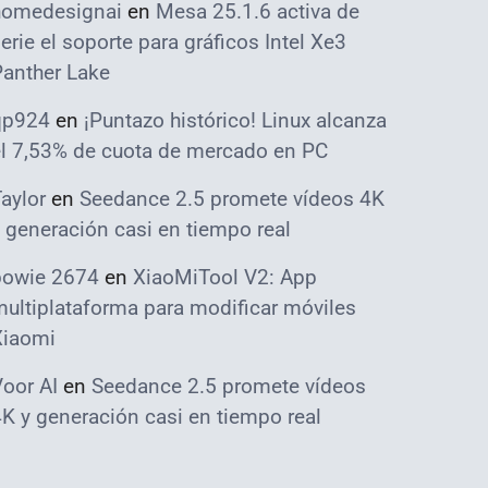
homedesignai
en
Mesa 25.1.6 activa de
erie el soporte para gráficos Intel Xe3
Panther Lake
qp924
en
¡Puntazo histórico! Linux alcanza
el 7,53% de cuota de mercado en PC
aylor
en
Seedance 2.5 promete vídeos 4K
 generación casi en tiempo real
bowie 2674
en
XiaoMiTool V2: App
ultiplataforma para modificar móviles
Xiaomi
oor AI
en
Seedance 2.5 promete vídeos
K y generación casi en tiempo real