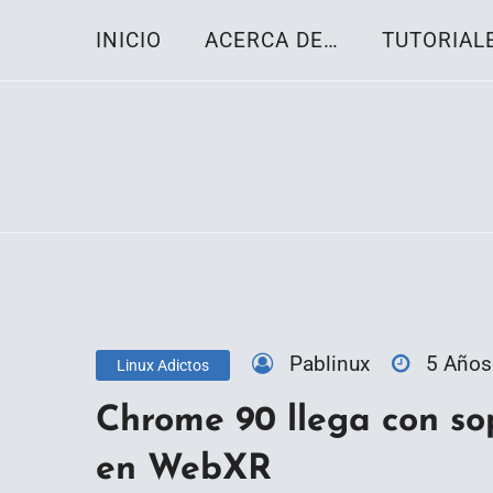
Skip
INICIO
ACERCA DE…
TUTORIAL
to
content
Toda la información sobre el sistema oper
Linux-OS.net
Pablinux
5 Años
Linux Adictos
Chrome 90 llega con so
en WebXR