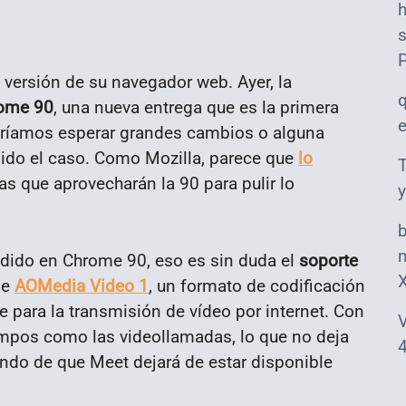
s
 versión de su navegador web. Ayer, la
ome 90
, una nueva entrega que es la primera
eríamos esperar grandes cambios o alguna
sido el caso. Como Mozilla, parece que
lo
T
ras que aprovecharán la 90 para pulir lo
y
m
adido en Chrome 90, eso es sin duda el
soporte
de
AOMedia Video 1
, un formato de codificación
e para la transmisión de vídeo por internet. Con
V
ampos como las videollamadas, lo que no deja
4
ando de que Meet dejará de estar disponible