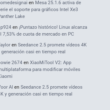
homedesignai
en
Mesa 25.1.6 activa de
erie el soporte para gráficos Intel Xe3
Panther Lake
qp924
en
¡Puntazo histórico! Linux alcanza
el 7,53% de cuota de mercado en PC
aylor
en
Seedance 2.5 promete vídeos 4K
 generación casi en tiempo real
bowie 2674
en
XiaoMiTool V2: App
ultiplataforma para modificar móviles
Xiaomi
oor AI
en
Seedance 2.5 promete vídeos
K y generación casi en tiempo real