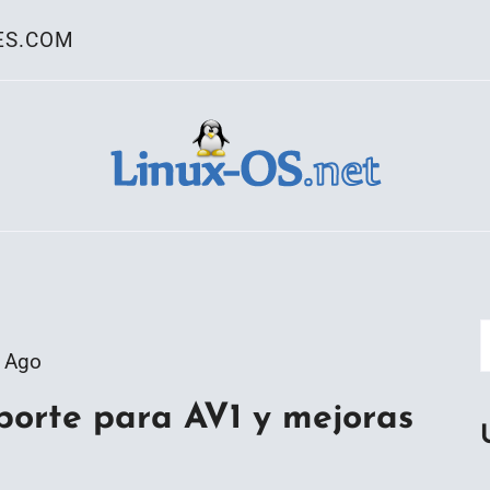
ES.COM
ativo Linux
 Ago
porte para AV1 y mejoras