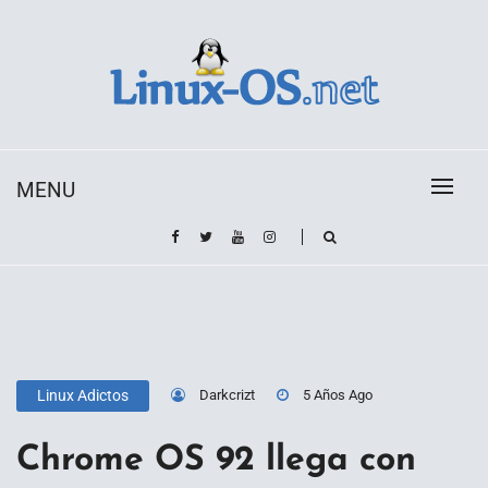
Skip
to
content
Toda la información sobre el sistema operativo
Linux-OS.net
Linux
MENU
Darkcrizt
5 Años Ago
Linux Adictos
Chrome OS 92 llega con