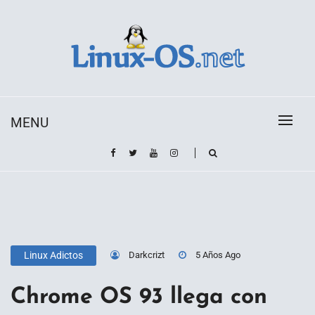
Skip
to
content
Toda la información sobre el sistema operativo
Linux-OS.net
Linux
MENU
Darkcrizt
5 Años Ago
Linux Adictos
Chrome OS 93 llega con