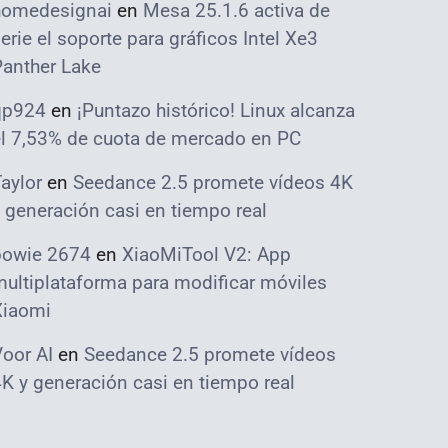
homedesignai
en
Mesa 25.1.6 activa de
erie el soporte para gráficos Intel Xe3
Panther Lake
qp924
en
¡Puntazo histórico! Linux alcanza
el 7,53% de cuota de mercado en PC
aylor
en
Seedance 2.5 promete vídeos 4K
 generación casi en tiempo real
bowie 2674
en
XiaoMiTool V2: App
ultiplataforma para modificar móviles
Xiaomi
oor AI
en
Seedance 2.5 promete vídeos
K y generación casi en tiempo real