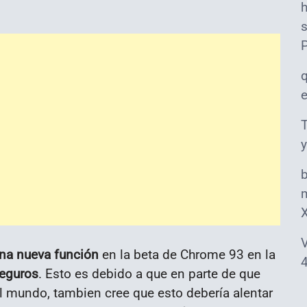
s
T
y
m
V
na nueva función
en la beta de Chrome 93 en la
4
seguros
. Esto es debido a que en parte de que
l mundo, tambien cree que esto debería alentar