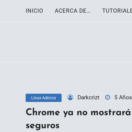
Skip
INICIO
ACERCA DE…
TUTORIAL
to
content
Toda la información sobre el sistema oper
Linux-OS.net
Darkcrizt
5 Años
Linux Adictos
Chrome ya no mostrará 
seguros