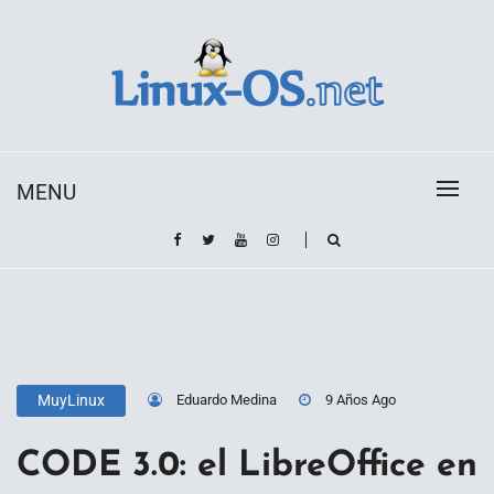
Skip
to
content
Toda la información sobre el sistema operativo
Linux-OS.net
Linux
MENU
Eduardo Medina
9 Años Ago
MuyLinux
CODE 3.0: el LibreOffice en