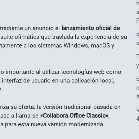
s
mediante un anuncio el
lanzamiento oficial de
 suite ofimática que traslada la experiencia de su
rectamente a los sistemas Windows, macOS y
T
y
o importante al utilizar tecnologías web como
interfaz de usuario en una aplicación local,
m
s.
za su oferta: la versión tradicional basada en
V
 pasa a llamarse
«Collabora Office Classic»
,
4
va para esta nueva versión modernizada.