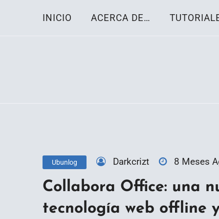
Skip
INICIO
ACERCA DE…
TUTORIAL
to
content
Toda la información sobre el sistema oper
Linux-OS.net
Darkcrizt
8 Meses 
Ubunlog
Collabora Office: una nu
tecnología web offline y