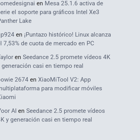
homedesignai
en
Mesa 25.1.6 activa de
erie el soporte para gráficos Intel Xe3
Panther Lake
qp924
en
¡Puntazo histórico! Linux alcanza
el 7,53% de cuota de mercado en PC
aylor
en
Seedance 2.5 promete vídeos 4K
 generación casi en tiempo real
bowie 2674
en
XiaoMiTool V2: App
ultiplataforma para modificar móviles
Xiaomi
oor AI
en
Seedance 2.5 promete vídeos
K y generación casi en tiempo real