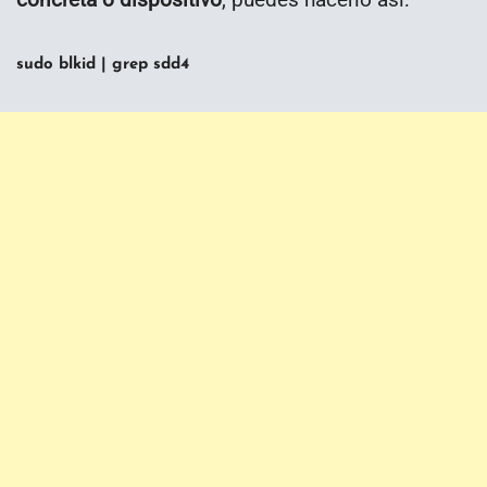
sudo blkid | grep sdd4