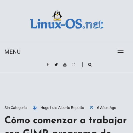
Skip
to
content
Toda la información sobre el sistema operativo
Linux-OS.net
Linux
MENU
Sin Categoría
Hugo Luis Alberto Repetto
6 Años Ago
Cómo comenzar a trabajar