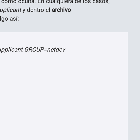
a como oculta. En cualquiera de los casos,
pplicant
y dentro el
archivo
lgo así:
supplicant GROUP=netdev