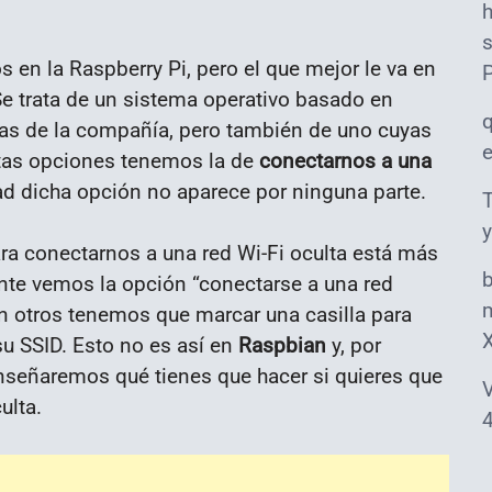
s
en la Raspberry Pi, pero el que mejor le va en
 trata de un sistema operativo basado en
as de la compañía, pero también de uno cuyas
stas opciones tenemos la de
conectarnos a una
dad dicha opción no aparece por ninguna parte.
T
y
ara conectarnos a una red Wi-Fi oculta está más
nte vemos la opción “conectarse a una red
m
 en otros tenemos que marcar una casilla para
u SSID. Esto no es así en
Raspbian
y, por
enseñaremos qué tienes que hacer si quieres que
V
ulta.
4