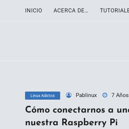
Skip
INICIO
ACERCA DE…
TUTORIAL
to
content
Toda la información sobre el sistema oper
Linux-OS.net
Pablinux
7 Años
Linux Adictos
Cómo conectarnos a una
nuestra Raspberry Pi