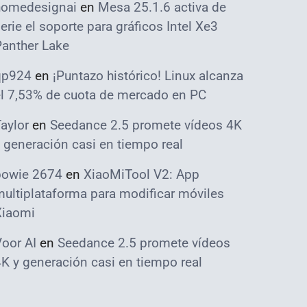
homedesignai
en
Mesa 25.1.6 activa de
erie el soporte para gráficos Intel Xe3
Panther Lake
qp924
en
¡Puntazo histórico! Linux alcanza
el 7,53% de cuota de mercado en PC
aylor
en
Seedance 2.5 promete vídeos 4K
 generación casi en tiempo real
bowie 2674
en
XiaoMiTool V2: App
ultiplataforma para modificar móviles
Xiaomi
oor AI
en
Seedance 2.5 promete vídeos
K y generación casi en tiempo real