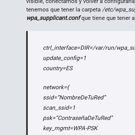
visible, conectarnos y volver a configurarl
tenemos que tener la carpeta
/etc/wpa_su
wpa_supplicant.conf
que tiene que tener a
ctrl_interface=DIR=/var/run/wpa_
update_config=1
country=ES
network={
ssid=”NombreDeTuRed”
scan_ssid=1
psk=”ContraseñaDeTuRed”
key_mgmt=WPA-PSK