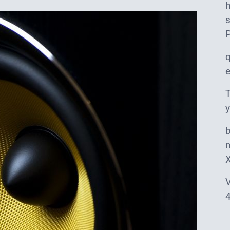
s
T
y
m
V
4