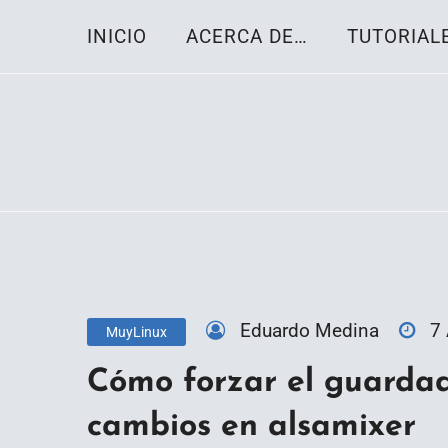
Skip
INICIO
ACERCA DE…
TUTORIAL
to
content
Toda la información sobre el sistema oper
Linux-OS.net
Eduardo Medina
7
MuyLinux
Cómo forzar el guarda
cambios en alsamixer