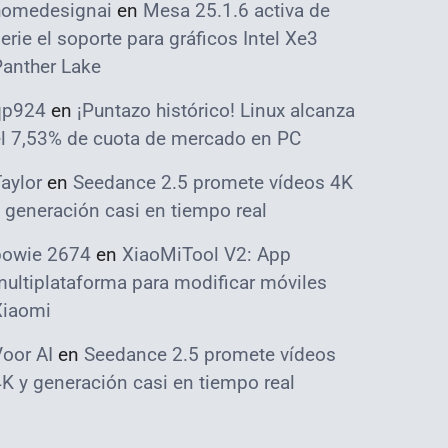
homedesignai
en
Mesa 25.1.6 activa de
erie el soporte para gráficos Intel Xe3
Panther Lake
qp924
en
¡Puntazo histórico! Linux alcanza
el 7,53% de cuota de mercado en PC
aylor
en
Seedance 2.5 promete vídeos 4K
 generación casi en tiempo real
bowie 2674
en
XiaoMiTool V2: App
ultiplataforma para modificar móviles
Xiaomi
oor AI
en
Seedance 2.5 promete vídeos
K y generación casi en tiempo real