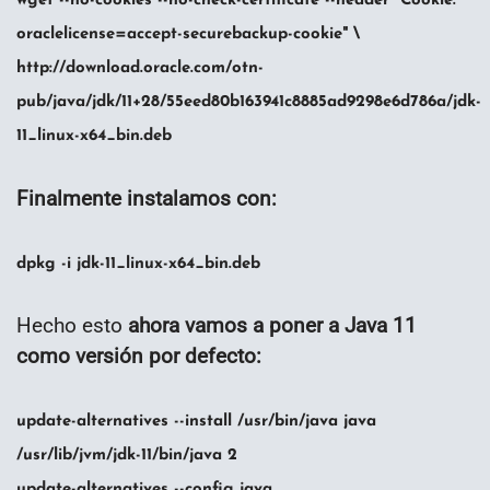
wget --no-cookies --no-check-certificate --header "Cookie:
oraclelicense=accept-securebackup-cookie" \
http://download.oracle.com/otn-
pub/java/jdk/11+28/55eed80b163941c8885ad9298e6d786a/jdk-
11_linux-x64_bin.deb
Finalmente instalamos con:
dpkg -i jdk-11_linux-x64_bin.deb
Hecho esto
ahora vamos a poner a Java 11
como versión por defecto:
update-alternatives --install /usr/bin/java java
/usr/lib/jvm/jdk-11/bin/java 2
update-alternatives --config java