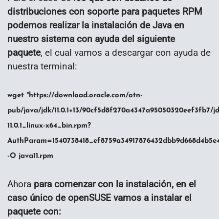
distribuciones con soporte para paquetes RPM
podemos realizar la instalación de Java en
nuestro sistema con ayuda del siguiente
paquete
, el cual vamos a descargar con ayuda de
nuestra terminal:
wget "https://download.oracle.com/otn-
pub/java/jdk/11.0.1+13/90cf5d8f270a4347a95050320eef3fb7/jd
11.0.1_linux-x64_bin.rpm?
AuthParam=1540738418_ef8759a34917876432dbb9d668d4b5e4
-O java11.rpm
Ahora
para comenzar con la instalación, en el
caso único de openSUSE vamos a instalar el
paquete con: