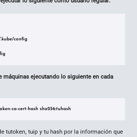
ejecutar lo siguiente como usuario regular:
.kube/config

fig
e máquinas ejecutando lo siguiente en cada
token-ca-cert-hash sha256:tuhash
 tutoken, tuip y tu hash por la información que