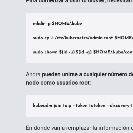
Para comenzar a usar tu clúster, necesitan 
mkdir -p $HOME/.kube

sudo cp -i /etc/kubernetes/admin.conf $HOME/
sudo chown $(id -u):$(id -g) $HOME/.kube/con
Ahora
pueden unirse a cualquier número d
nodo como usuarios root:
kubeadm join tuip --token tutoken --discovery-
En donde van a remplazar la información de