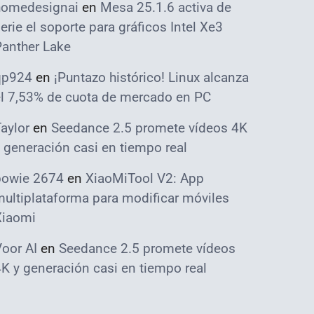
homedesignai
en
Mesa 25.1.6 activa de
erie el soporte para gráficos Intel Xe3
Panther Lake
qp924
en
¡Puntazo histórico! Linux alcanza
el 7,53% de cuota de mercado en PC
aylor
en
Seedance 2.5 promete vídeos 4K
 generación casi en tiempo real
bowie 2674
en
XiaoMiTool V2: App
ultiplataforma para modificar móviles
Xiaomi
oor AI
en
Seedance 2.5 promete vídeos
K y generación casi en tiempo real