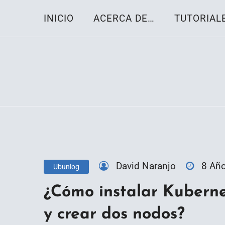
Skip
INICIO
ACERCA DE…
TUTORIAL
to
content
Toda la información sobre el sistema oper
Linux-OS.net
David Naranjo
8 Añ
Ubunlog
¿Cómo instalar Kuberne
y crear dos nodos?