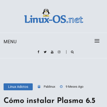
Skip
to
content
Toda la información sobre el sistema operativo
Linux-OS.net
Linux
MENU
Pablinux
9 Meses Ago
Linux Adictos
Cómo instalar Plasma 6.5