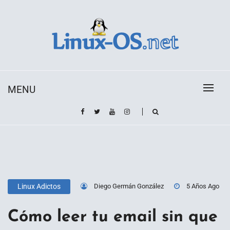
Skip
to
content
Toda la información sobre el sistema operativo
Linux-OS.net
Linux
MENU
Diego Germán González
5 Años Ago
Linux Adictos
Cómo leer tu email sin que