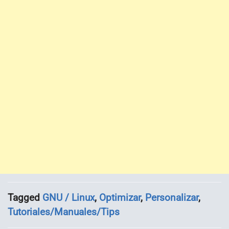
Tagged
GNU / Linux
,
Optimizar
,
Personalizar
,
Tutoriales/Manuales/Tips