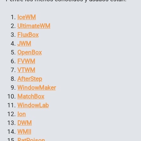
IceWM
UltimateWM
FluxBox
JWM
OpenBox
FVWM
VTWM
AfterStep
WindowMaker
MatchBox
WindowLab
Ion
DWM
WMII
RatPoison