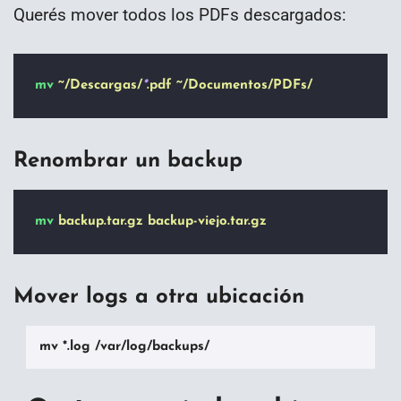
Querés mover todos los PDFs descargados:
mv
~/Descargas/
*
.pdf
~/Documentos/PDFs/
Renombrar un backup
mv
backup.tar.gz
backup-viejo.tar.gz
Mover logs a otra ubicación
mv *.log /var/log/backups/