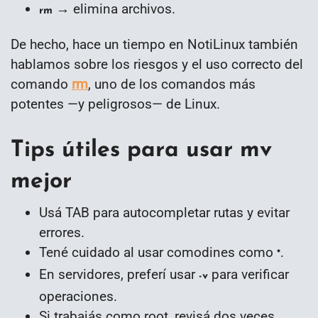
→ elimina archivos.
rm
De hecho, hace un tiempo en NotiLinux también
hablamos sobre los riesgos y el uso correcto del
comando
rm
, uno de los comandos más
potentes —y peligrosos— de Linux.
Tips útiles para usar mv
mejor
Usá TAB para autocompletar rutas y evitar
errores.
Tené cuidado al usar comodines como
.
*
En servidores, preferí usar
para verificar
-v
operaciones.
Si trabajás como root, revisá dos veces