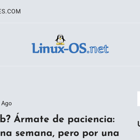
ES.COM
ativo Linux
 Ago
b? Ármate de paciencia:
 una semana, pero por una