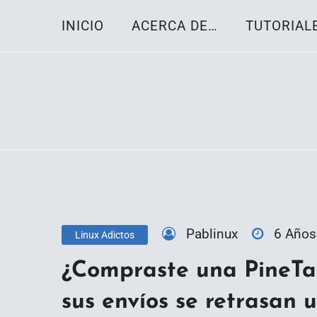
Skip
INICIO
ACERCA DE…
TUTORIAL
to
content
Toda la información sobre el sistema oper
Linux-OS.net
Pablinux
6 Años
Linux Adictos
¿Compraste una PineTa
sus envíos se retrasan