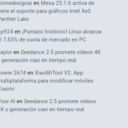
homedesignai
en
Mesa 25.1.6 activa de
erie el soporte para gráficos Intel Xe3
Panther Lake
qp924
en
¡Puntazo histórico! Linux alcanza
el 7,53% de cuota de mercado en PC
aylor
en
Seedance 2.5 promete vídeos 4K
 generación casi en tiempo real
bowie 2674
en
XiaoMiTool V2: App
ultiplataforma para modificar móviles
Xiaomi
oor AI
en
Seedance 2.5 promete vídeos
K y generación casi en tiempo real