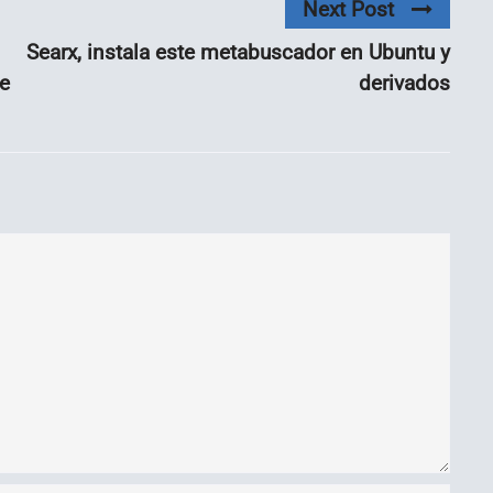
Next Post
Searx, instala este metabuscador en Ubuntu y
e
derivados