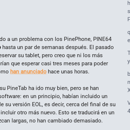
s
bido a un problema con los PinePhone, PINE64
b
hasta un par de semanas después. El pasado
T
eservar su tablet, pero creo que ni los más
y
rían que esperar casi tres meses para poder
 como
han anunciado
hace unas horas.
m
 su PineTab ha ido muy bien, pero se han
ftware: en un principio, habían incluido un
V
 su versión EOL, es decir, cerca del final de su
4
n incluir otro más nuevo. Esto se traducirá en un
ezcan largas, no han cambiado demasiado.