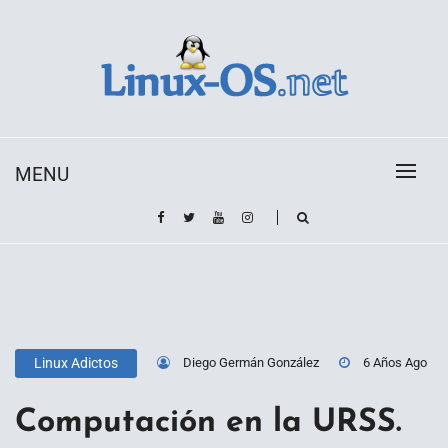
Skip
to
content
Toda la información sobre el sistema operativo
Linux-OS.net
Linux
MENU
Diego Germán González
6 Años Ago
Linux Adictos
Computación en la URSS.