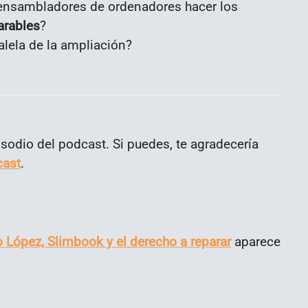
s ensambladores de ordenadores hacer los
arables
?
ralela de la ampliación?
sodio del podcast. Si puedes, te agradecería
cast
.
López, Slimbook y el derecho a reparar
aparece