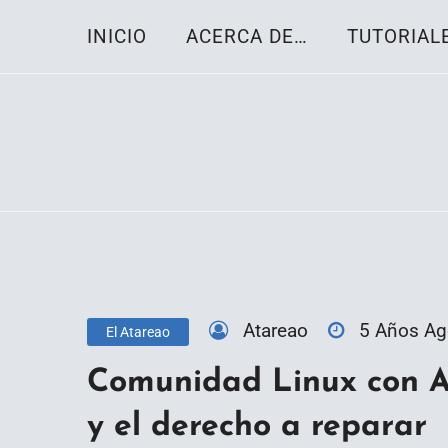
Skip
INICIO
ACERCA DE…
TUTORIAL
to
content
Toda la información sobre el sistema oper
Linux-OS.net
Atareao
5 Años A
El Atareao
Comunidad Linux con A
y el derecho a reparar