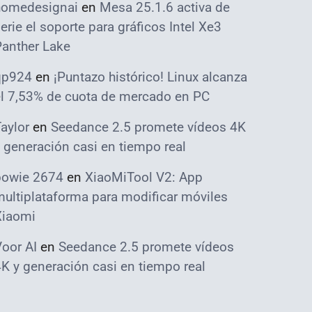
homedesignai
en
Mesa 25.1.6 activa de
erie el soporte para gráficos Intel Xe3
Panther Lake
qp924
en
¡Puntazo histórico! Linux alcanza
el 7,53% de cuota de mercado en PC
aylor
en
Seedance 2.5 promete vídeos 4K
 generación casi en tiempo real
bowie 2674
en
XiaoMiTool V2: App
ultiplataforma para modificar móviles
Xiaomi
oor AI
en
Seedance 2.5 promete vídeos
K y generación casi en tiempo real