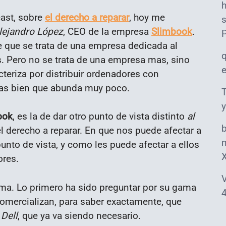
ast, sobre
el derecho a reparar
, hoy me
s
lejandro López
, CEO de la empresa
Slimbook
.
e que se trata de una empresa dedicada al
. Pero no se trata de una empresa mas, sino
cteriza por distribuir ordenadores con
as bien que abunda muy poco.
T
y
ook
, es la de dar otro punto de vista distinto
al
el derecho a reparar. En que nos puede afectar a
m
to de vista, y como les puede afectar a ellos
ores.
V
ma. Lo primero ha sido preguntar por su gama
4
comercializan, para saber exactamente, que
o
Dell
, que ya va siendo necesario.