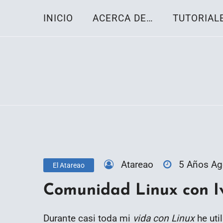
Skip
INICIO
ACERCA DE…
TUTORIAL
to
content
Toda la información sobre el sistema oper
Linux-OS.net
Atareao
5 Años A
El Atareao
Comunidad Linux con I
Durante casi toda mi
vida con Linux
he uti