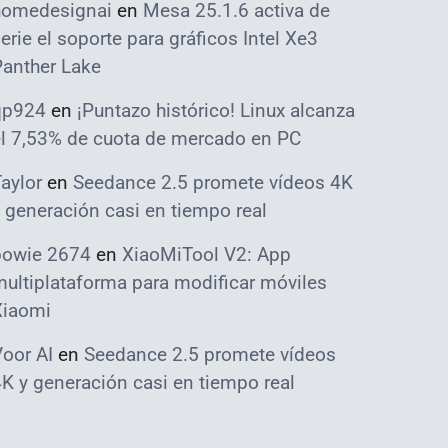
homedesignai
en
Mesa 25.1.6 activa de
erie el soporte para gráficos Intel Xe3
Panther Lake
qp924
en
¡Puntazo histórico! Linux alcanza
el 7,53% de cuota de mercado en PC
aylor
en
Seedance 2.5 promete vídeos 4K
 generación casi en tiempo real
bowie 2674
en
XiaoMiTool V2: App
ultiplataforma para modificar móviles
Xiaomi
oor AI
en
Seedance 2.5 promete vídeos
K y generación casi en tiempo real