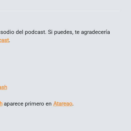
sodio del podcast. Si puedes, te agradecería
cast
.
ash
h
aparece primero en
Atareao
.