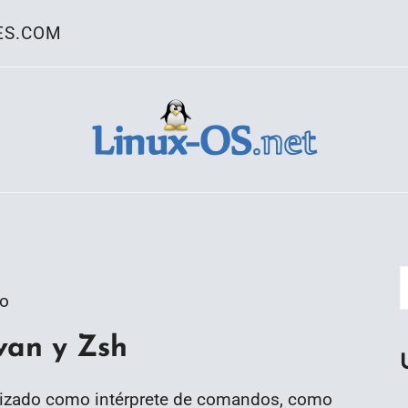
ES.COM
ativo Linux
go
van y Zsh
lizado como intérprete de comandos, como