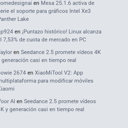
homedesignai
en
Mesa 25.1.6 activa de
erie el soporte para gráficos Intel Xe3
Panther Lake
qp924
en
¡Puntazo histórico! Linux alcanza
el 7,53% de cuota de mercado en PC
aylor
en
Seedance 2.5 promete vídeos 4K
 generación casi en tiempo real
bowie 2674
en
XiaoMiTool V2: App
ultiplataforma para modificar móviles
Xiaomi
oor AI
en
Seedance 2.5 promete vídeos
K y generación casi en tiempo real