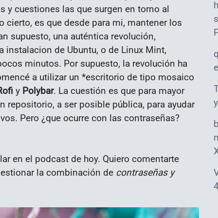
s y cuestiones las que surgen en torno al
s
o cierto, es que desde para mi, mantener los
an supuesto, una auténtica revolución,
instalacion de Ubuntu, o de Linux Mint,
pocos minutos. Por supuesto, la revolución ha
encé a utilizar un *escritorio de tipo mosaico
T
Rofi
y
Polybar
. La cuestión es que para mayor
y
un repositorio, a ser posible pública, para ayudar
ivos. Pero ¿que ocurre con las contraseñas?
m
lar en el podcast de hoy. Quiero comentarte
 gestionar la combinación de
contraseñas y
V
4