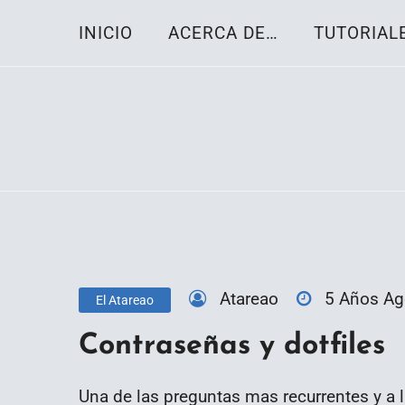
Skip
INICIO
ACERCA DE…
TUTORIAL
to
content
Toda la información sobre el sistema oper
Linux-OS.net
Atareao
5 Años A
El Atareao
Contraseñas y dotfiles
Una de las preguntas mas recurrentes y a 