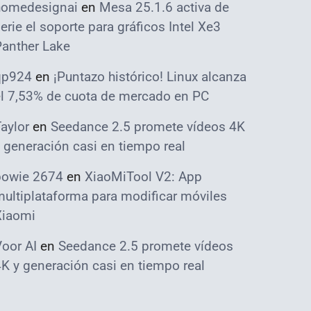
homedesignai
en
Mesa 25.1.6 activa de
erie el soporte para gráficos Intel Xe3
Panther Lake
qp924
en
¡Puntazo histórico! Linux alcanza
el 7,53% de cuota de mercado en PC
aylor
en
Seedance 2.5 promete vídeos 4K
 generación casi en tiempo real
bowie 2674
en
XiaoMiTool V2: App
ultiplataforma para modificar móviles
Xiaomi
oor AI
en
Seedance 2.5 promete vídeos
K y generación casi en tiempo real