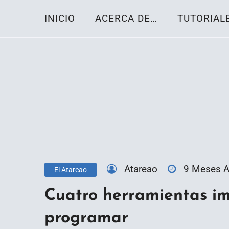
Skip
INICIO
ACERCA DE…
TUTORIAL
to
content
Toda la información sobre el sistema oper
Linux-OS.net
Atareao
9 Meses 
El Atareao
Cuatro herramientas im
programar