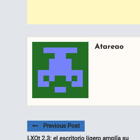
Atareao
Previous Post
LXQt 2.3: el escritorio ligero amplía su