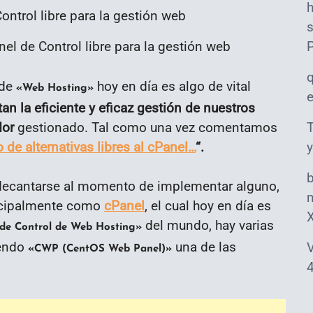
s
l de Control libre para la gestión web
 de
hoy en día es algo de vital
«Web Hosting»
itan la eficiente y eficaz gestión de nuestros
dor
gestionado. Tal como una vez comentamos
T
 de alternativas libres al cPanel…
“.
y
decantarse al momento de implementar alguno,
m
ncipalmente como
cPanel
, el cual hoy en día es
del mundo, hay varias
 de Control de Web Hosting»
iendo
una de las
V
«CWP (CentOS Web Panel)»
4