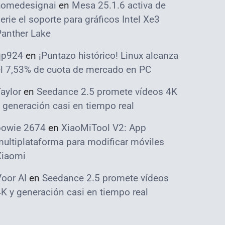
homedesignai
en
Mesa 25.1.6 activa de
erie el soporte para gráficos Intel Xe3
Panther Lake
qp924
en
¡Puntazo histórico! Linux alcanza
el 7,53% de cuota de mercado en PC
aylor
en
Seedance 2.5 promete vídeos 4K
 generación casi en tiempo real
bowie 2674
en
XiaoMiTool V2: App
ultiplataforma para modificar móviles
Xiaomi
oor AI
en
Seedance 2.5 promete vídeos
K y generación casi en tiempo real