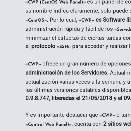
es un panel de co
«CWP (CentOS Web Panel)»
su nombre indica claramente, solo puede 
. Por lo cual,
es Software lib
«CentOS»
«CWP»
administración rápida y fácil de los
«Servid
minimizar el esfuerzo de ciertas tareas co
el
protocolo
para acceder y realizar
«SSH»
ofrece un gran número de opciones y
«CWP»
administración de los Servidores
. Actualm
actualización varias veces a la semana y a
las últimas versiones estables disponibles
0.9.8.747, liberadas el 21/05/2018 y el 0
Y es importante destacar que
o tam
«CWP»
, cuenta con
2 sitios we
«Control Web Panel)»