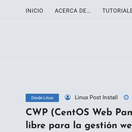
Skip
INICIO
ACERCA DE…
TUTORIAL
to
content
Toda la información sobre el sistema oper
Linux-OS.net
Linux Post Install
Desde Linux
CWP (CentOS Web Panel
libre para la gestión w