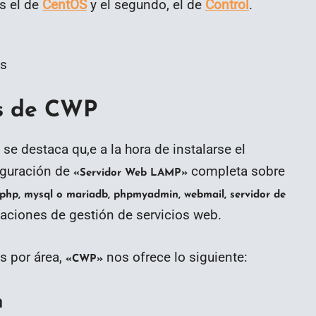
s el de
CentOS
y el segundo, el de
Control
.
es de CWP
se destaca qu,e a la hora de instalarse el
iguración de
completa sobre
«Servidor Web LAMP»
php, mysql o mariadb, phpmyadmin, webmail, servidor de
icaciones de gestión de servicios web.
s por área,
nos ofrece lo siguiente:
«CWP»
n