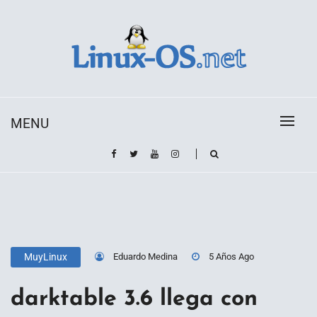
Skip
to
content
Toda la información sobre el sistema operativo
Linux-OS.net
Linux
MENU
Eduardo Medina
5 Años Ago
MuyLinux
darktable 3.6 llega con