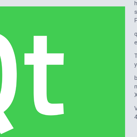
s
T
y
m
V
4