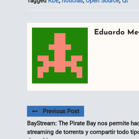
Tagged
KDE
,
noticias
,
Open Source
,
Qt
Eduardo Me
Previous Post
BayStream: The Pirate Bay nos permite ha
streaming de torrents y compartir todo tip