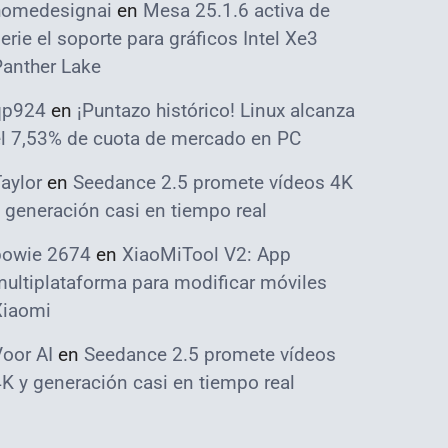
homedesignai
en
Mesa 25.1.6 activa de
erie el soporte para gráficos Intel Xe3
Panther Lake
qp924
en
¡Puntazo histórico! Linux alcanza
el 7,53% de cuota de mercado en PC
aylor
en
Seedance 2.5 promete vídeos 4K
 generación casi en tiempo real
bowie 2674
en
XiaoMiTool V2: App
ultiplataforma para modificar móviles
Xiaomi
oor AI
en
Seedance 2.5 promete vídeos
K y generación casi en tiempo real