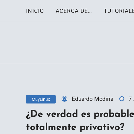
Skip
INICIO
ACERCA DE…
TUTORIAL
to
content
Toda la información sobre el sistema oper
Linux-OS.net
Eduardo Medina
7
MuyLinux
¿De verdad es probable
totalmente privativo?