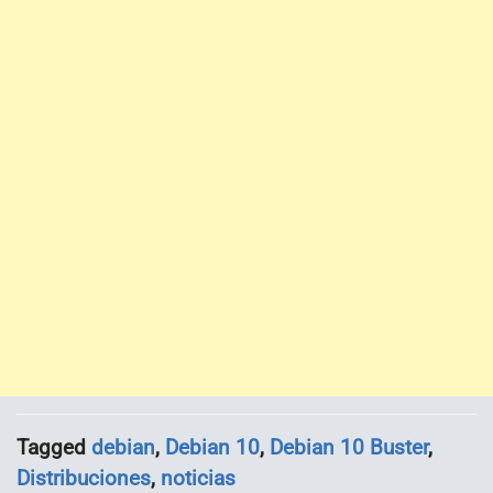
Tagged
debian
,
Debian 10
,
Debian 10 Buster
,
Distribuciones
,
noticias