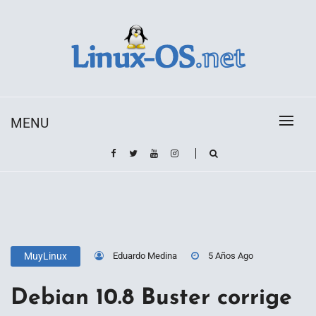
Skip
to
content
Toda la información sobre el sistema operativo
Linux-OS.net
Linux
MENU
Eduardo Medina
5 Años Ago
MuyLinux
Debian 10.8 Buster corrige