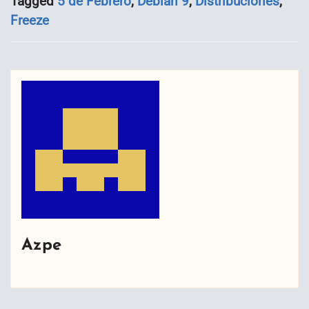
Tagged
5 de Febrero
,
Debian 9
,
Distribuciones
,
Freeze
Azpe