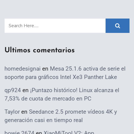
Ultimos comentarios
homedesignai
en
Mesa 25.1.6 activa de serie el
soporte para gráficos Intel Xe3 Panther Lake
qp924
en
¡Puntazo histórico! Linux alcanza el
7,53% de cuota de mercado en PC
Taylor
en
Seedance 2.5 promete vídeos 4K y
generación casi en tiempo real
bowie 2674
en
XiaoMiTool V2: App