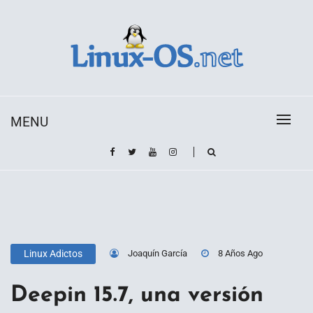
Skip
to
content
Toda la información sobre el sistema operativo
Linux-OS.net
Linux
MENU
Joaquín García
8 Años Ago
Linux Adictos
Deepin 15.7, una versión