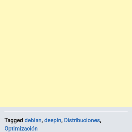
Tagged
debian
,
deepin
,
Distribuciones
,
Optimización