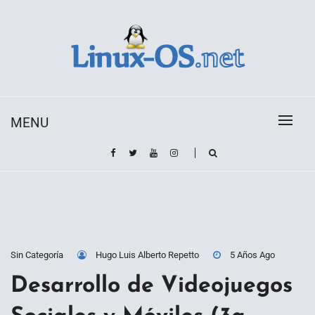
Skip
to
content
Toda la información sobre el sistema operativo
Linux-OS.net
Linux
MENU
Sin Categoría
Hugo Luis Alberto Repetto
5 Años Ago
Desarrollo de Videojuegos