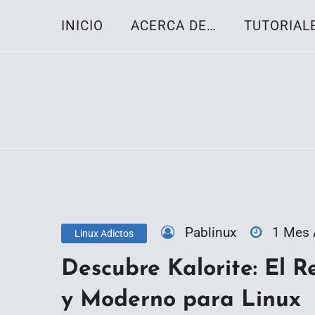
Skip
INICIO
ACERCA DE…
TUTORIAL
to
content
Toda la información sobre el sistema oper
Linux-OS.net
Pablinux
1 Mes
Linux Adictos
Descubre Kalorite: El 
y Moderno para Linux