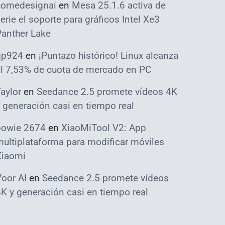
homedesignai
en
Mesa 25.1.6 activa de
erie el soporte para gráficos Intel Xe3
Panther Lake
qp924
en
¡Puntazo histórico! Linux alcanza
el 7,53% de cuota de mercado en PC
aylor
en
Seedance 2.5 promete vídeos 4K
 generación casi en tiempo real
bowie 2674
en
XiaoMiTool V2: App
ultiplataforma para modificar móviles
Xiaomi
oor AI
en
Seedance 2.5 promete vídeos
K y generación casi en tiempo real