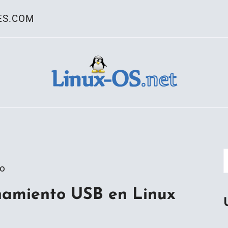
ES.COM
ativo Linux
go
enamiento USB en Linux