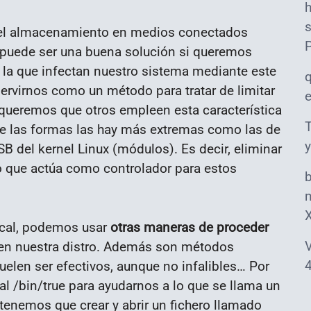
s
r el almacenamiento en medios conectados
 puede ser una buena solución si queremos
e la que infectan nuestro sistema mediante este
servirnos como un método para tratar de limitar
 queremos que otros empleen esta característica
T
re las formas las hay más extremas como las de
y
B del kernel Linux (módulos). Es decir, eliminar
o que actúa como controlador para estos
m
ical, podemos usar
otras maneras de proceder
V
 en nuestra distro. Además son métodos
4
uelen ser efectivos, aunque no infalibles… Por
al /bin/true para ayudarnos a lo que se llama un
tenemos que crear y abrir un fichero llamado