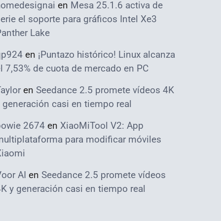
homedesignai
en
Mesa 25.1.6 activa de
erie el soporte para gráficos Intel Xe3
Panther Lake
qp924
en
¡Puntazo histórico! Linux alcanza
el 7,53% de cuota de mercado en PC
aylor
en
Seedance 2.5 promete vídeos 4K
 generación casi en tiempo real
bowie 2674
en
XiaoMiTool V2: App
ultiplataforma para modificar móviles
Xiaomi
oor AI
en
Seedance 2.5 promete vídeos
K y generación casi en tiempo real