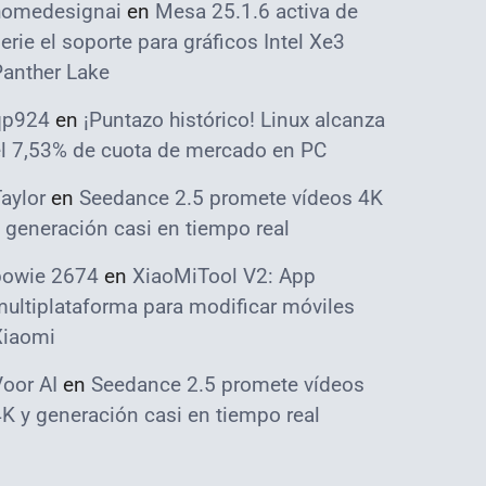
homedesignai
en
Mesa 25.1.6 activa de
erie el soporte para gráficos Intel Xe3
Panther Lake
qp924
en
¡Puntazo histórico! Linux alcanza
el 7,53% de cuota de mercado en PC
aylor
en
Seedance 2.5 promete vídeos 4K
 generación casi en tiempo real
bowie 2674
en
XiaoMiTool V2: App
ultiplataforma para modificar móviles
Xiaomi
oor AI
en
Seedance 2.5 promete vídeos
K y generación casi en tiempo real