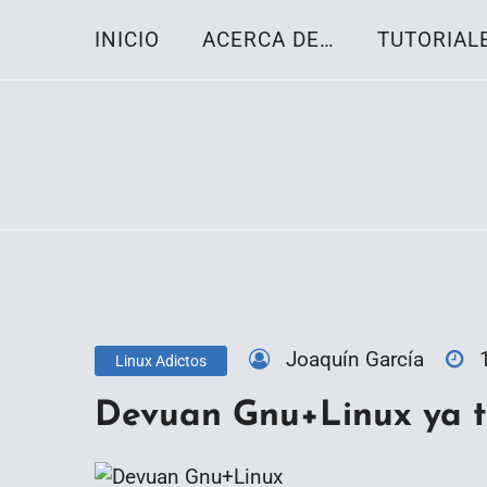
Skip
INICIO
ACERCA DE…
TUTORIAL
to
content
Toda la información sobre el sistema oper
Linux-OS.net
Joaquín García
Linux Adictos
Devuan Gnu+Linux ya t