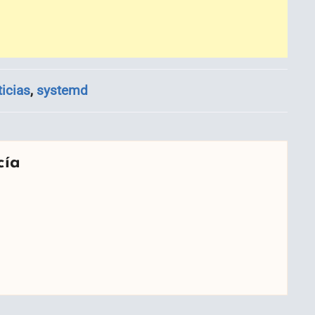
ticias
,
systemd
cía