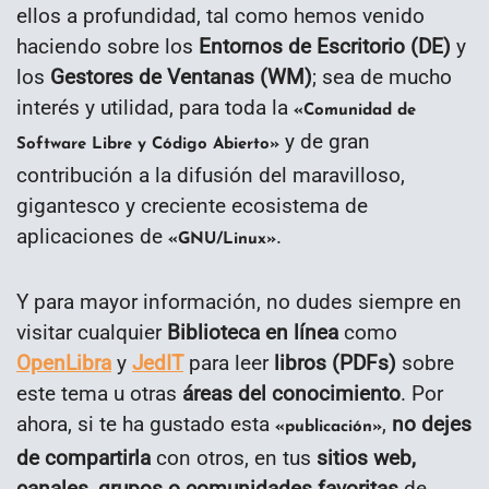
ellos a profundidad, tal como hemos venido
haciendo sobre los
Entornos de Escritorio (DE)
y
los
Gestores de Ventanas (WM)
; sea de mucho
interés y utilidad, para toda la
«Comunidad de
y de gran
Software Libre y Código Abierto»
contribución a la difusión del maravilloso,
gigantesco y creciente ecosistema de
aplicaciones de
.
«GNU/Linux»
Y para mayor información, no dudes siempre en
visitar cualquier
Biblioteca en línea
como
OpenLibra
y
JedIT
para leer
libros (PDFs)
sobre
este tema u otras
áreas del conocimiento
. Por
ahora, si te ha gustado esta
,
no dejes
«publicación»
de compartirla
con otros, en tus
sitios web,
canales, grupos o comunidades favoritas
de