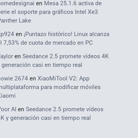
homedesignai
en
Mesa 25.1.6 activa de
erie el soporte para gráficos Intel Xe3
Panther Lake
qp924
en
¡Puntazo histórico! Linux alcanza
el 7,53% de cuota de mercado en PC
aylor
en
Seedance 2.5 promete vídeos 4K
 generación casi en tiempo real
bowie 2674
en
XiaoMiTool V2: App
ultiplataforma para modificar móviles
Xiaomi
oor AI
en
Seedance 2.5 promete vídeos
K y generación casi en tiempo real