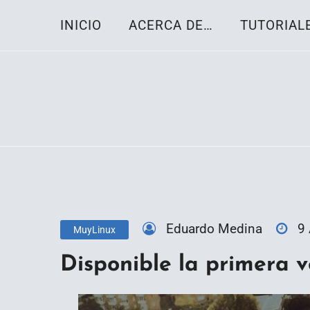
Skip
INICIO
ACERCA DE…
TUTORIAL
to
content
Toda la información sobre el sistema oper
Linux-OS.net
Eduardo Medina
9
MuyLinux
Disponible la primera 