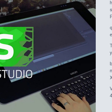
s
T
y
m
V
4