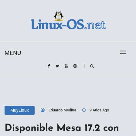
Skip
to
content
Toda la información sobre el sistema operativo
Linux-OS.net
Linux
MENU
Eduardo Medina
9 Años Ago
MuyLinux
Disponible Mesa 17.2 con