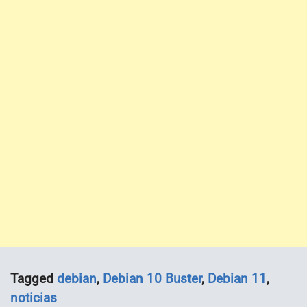
Tagged
debian
,
Debian 10 Buster
,
Debian 11
,
noticias