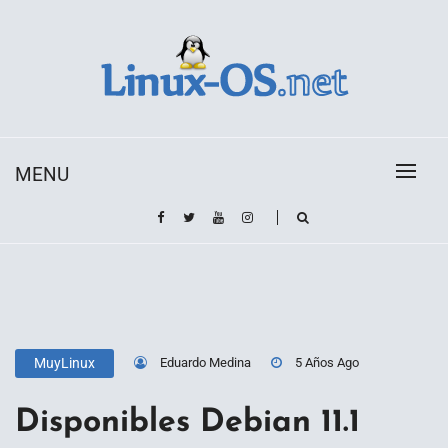
Skip
to
content
Toda la información sobre el sistema operativo
Linux-OS.net
Linux
MENU
Eduardo Medina
5 Años Ago
MuyLinux
Disponibles Debian 11.1