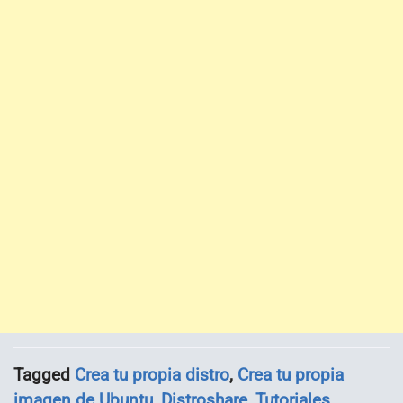
Tagged
Crea tu propia distro
,
Crea tu propia
imagen de Ubuntu
,
Distroshare
,
Tutoriales