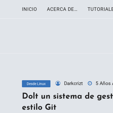
Skip
INICIO
ACERCA DE…
TUTORIAL
to
content
Toda la información sobre el sistema oper
Linux-OS.net
Darkcrizt
5 Años
Desde Linux
Dolt un sistema de gest
estilo Git