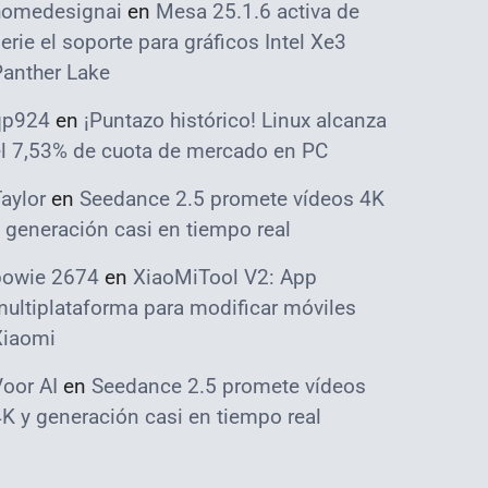
homedesignai
en
Mesa 25.1.6 activa de
erie el soporte para gráficos Intel Xe3
Panther Lake
qp924
en
¡Puntazo histórico! Linux alcanza
el 7,53% de cuota de mercado en PC
aylor
en
Seedance 2.5 promete vídeos 4K
 generación casi en tiempo real
bowie 2674
en
XiaoMiTool V2: App
ultiplataforma para modificar móviles
Xiaomi
oor AI
en
Seedance 2.5 promete vídeos
K y generación casi en tiempo real