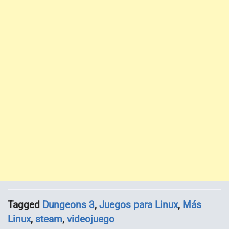
Tagged
Dungeons 3
,
Juegos para Linux
,
Más
Linux
,
steam
,
videojuego