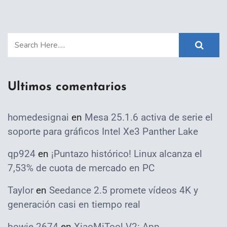
Ultimos comentarios
homedesignai
en
Mesa 25.1.6 activa de serie el
soporte para gráficos Intel Xe3 Panther Lake
qp924
en
¡Puntazo histórico! Linux alcanza el
7,53% de cuota de mercado en PC
Taylor
en
Seedance 2.5 promete vídeos 4K y
generación casi en tiempo real
bowie 2674
en
XiaoMiTool V2: App