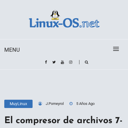
Skip
to
content
Toda la información sobre el sistema operativo
Linux-OS.net
Linux
MENU
J.Pomeyrol
5 Años Ago
MuyLinux
El compresor de archivos 7-