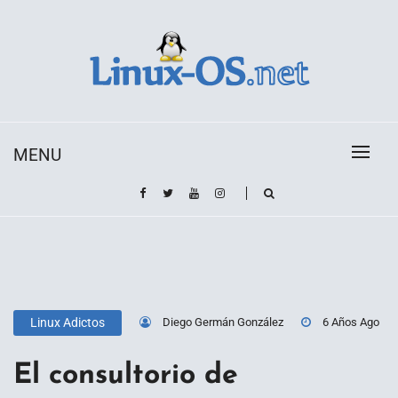
Skip
to
content
Toda la información sobre el sistema operativo
Linux-OS.net
Linux
MENU
Diego Germán González
6 Años Ago
Linux Adictos
El consultorio de