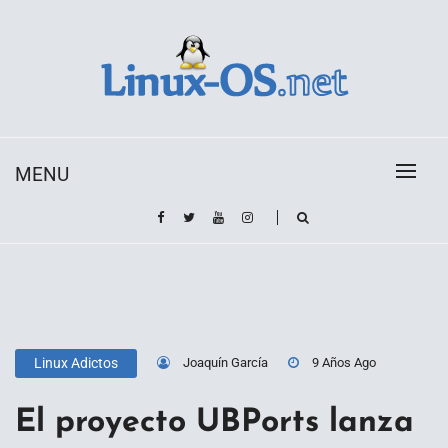
Skip
to
content
Toda la información sobre el sistema operativo
Linux-OS.net
Linux
MENU
Joaquín García
9 Años Ago
Linux Adictos
El proyecto UBPorts lanza