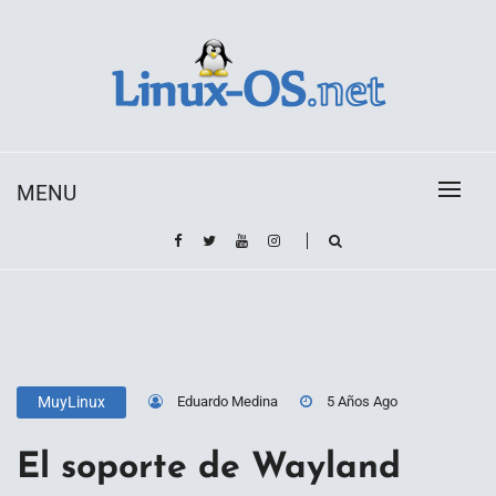
Skip
to
content
Toda la información sobre el sistema operativo
Linux-OS.net
Linux
MENU
Eduardo Medina
5 Años Ago
MuyLinux
El soporte de Wayland