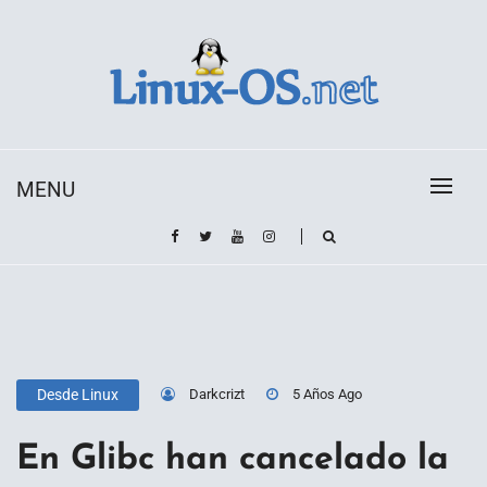
Skip
to
content
Toda la información sobre el sistema operativo
Linux-OS.net
Linux
MENU
Darkcrizt
5 Años Ago
Desde Linux
En Glibc han cancelado la