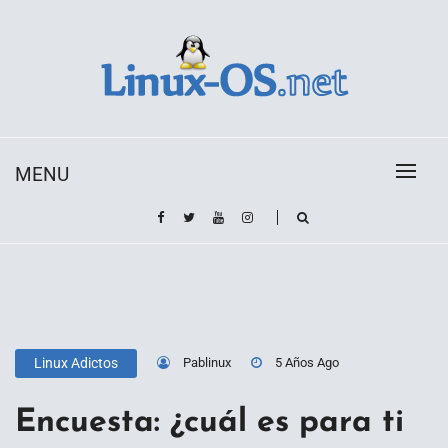
Skip
to
content
Toda la información sobre el sistema operativo
Linux-OS.net
Linux
MENU
Pablinux
5 Años Ago
Linux Adictos
Encuesta: ¿cuál es para ti