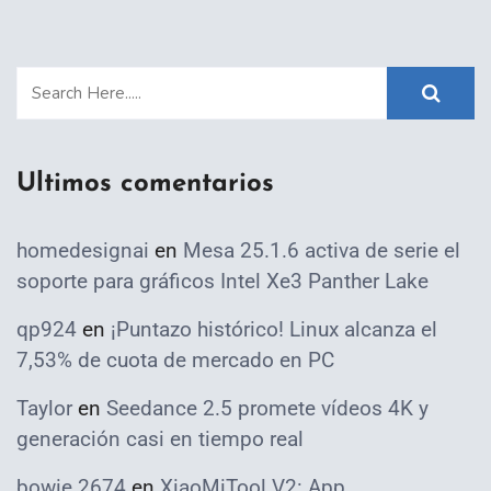
Ultimos comentarios
homedesignai
en
Mesa 25.1.6 activa de serie el
soporte para gráficos Intel Xe3 Panther Lake
qp924
en
¡Puntazo histórico! Linux alcanza el
7,53% de cuota de mercado en PC
Taylor
en
Seedance 2.5 promete vídeos 4K y
generación casi en tiempo real
bowie 2674
en
XiaoMiTool V2: App